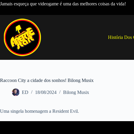
Pular
Jamais esqueça que videogame é uma das melhores coisas da vida!
para
o
conteúdo
História Dos
Raccoon City a cidade dos sonhos! Bilong Musix
ED
18/08/2024
Bilong Musix
Uma singela homenagem a Resident Evil.