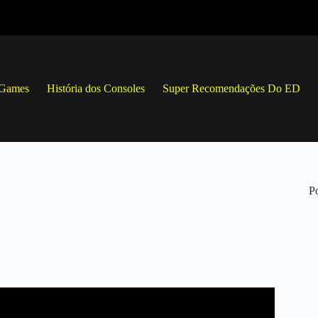
 Games
História dos Consoles
Super Recomendações Do ED
Po