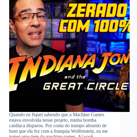
Quando eu fiquei sabendo que a Machine Games
estava envolvida nesse projeto, minha bomba
cardíaca disparou. Por conta do trampo absurdo de
bom que ela fez com a franquia Wolfenstein, eu me
tornei uma tiete da machine games. Aí você…