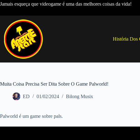
Pular
Jamais esqueça que videogame é uma das melhores coisas da vida!
para
o
conteúdo
História Dos
Muita Coisa Precisa Ser Dita Sobre O Game Palworld!
ED
01/02/2024
Bilong Musix
Palworld é um game sobre pals.