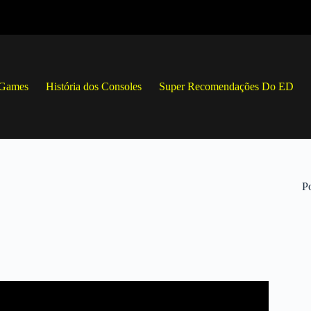
 Games
História dos Consoles
Super Recomendações Do ED
Po