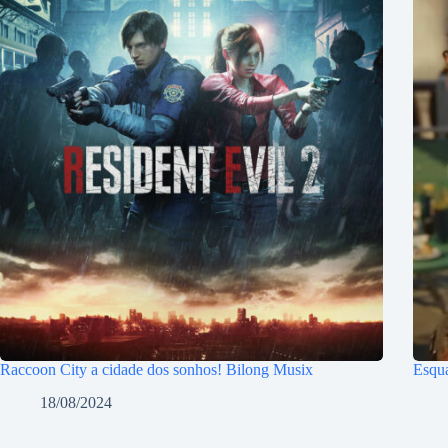
Raccoon City a cidade dos sonhos! Bilong Musix
Esqua
18/08/2024