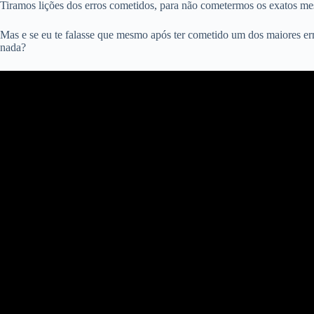
Tiramos lições dos erros cometidos, para não cometermos os exatos m
Mas e se eu te falasse que mesmo após ter cometido um dos maiores er
nada?