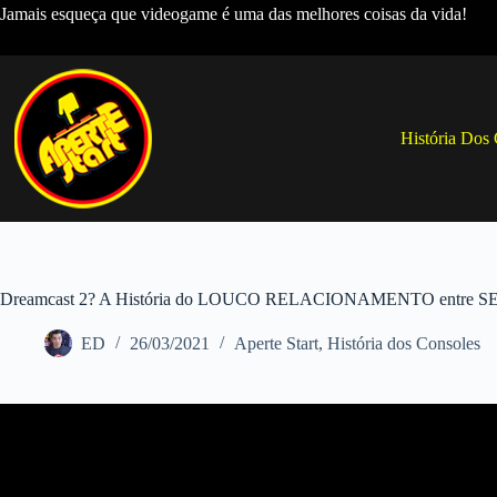
Pular
Jamais esqueça que videogame é uma das melhores coisas da vida!
para
o
conteúdo
História Dos
Dreamcast 2? A História do LOUCO RELACIONAMENTO entre 
ED
26/03/2021
Aperte Start
,
História dos Consoles