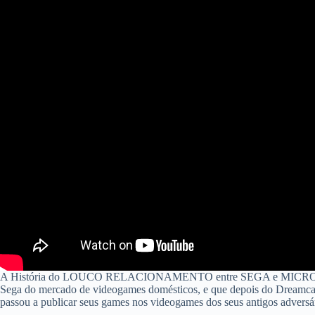
A História do LOUCO RELACIONAMENTO entre SEGA e MICROSOFT!
Sega do mercado de videogames domésticos, e que depois do Dreamcast 
passou a publicar seus games nos videogames dos seus antigos adversá