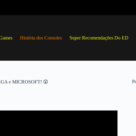
 Games
História dos Consoles
Super Recomendações Do ED
Po
SEGA e MICROSOFT! 😲