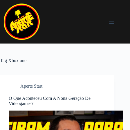
Pular
para
o
conteúdo
Tag
Xbox one
Aperte Start
O Que Aconteceu Com A Nona Geração De
Videogames?