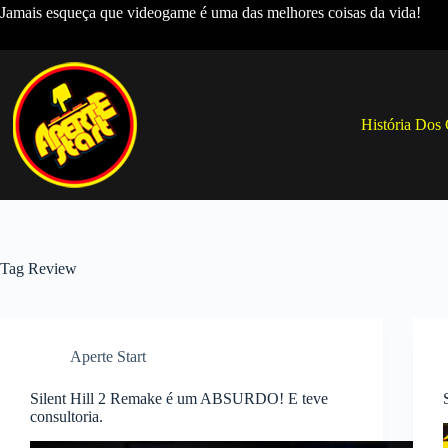
Pular
Jamais esqueça que videogame é uma das melhores coisas da vida!
para
o
conteúdo
História Dos
Tag
Review
Aperte Start
Silent Hill 2 Remake é um ABSURDO! E teve
consultoria.