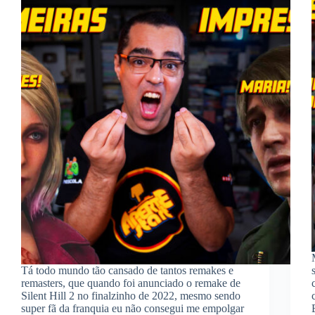
Tá todo mundo tão cansado de tantos remakes e
remasters, que quando foi anunciado o remake de
Silent Hill 2 no finalzinho de 2022, mesmo sendo
super fã da franquia eu não consegui me empolgar