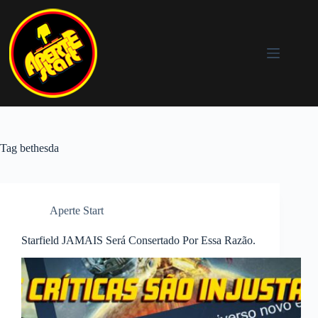
Pular
para
o
conteúdo
Tag
bethesda
Aperte Start
Starfield JAMAIS Será Consertado Por Essa Razão.