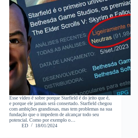
Esse vídeo é sobre porque Starfield é do jeito que é,
e porque ele jamais será consertado. Starfield chegou
com ambições grandiosas, mas tem problemas na sua
fundação que o impedem de alcançar todo seu
potencial. Como por exemplo o…
ED
18/01/2024